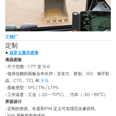
工程厂
定制
●
自定义显示选项
液晶面板
• 尺寸范围：1.77' 至 15.6'
• 值得信赖的面板合作伙伴：京东方、群创、JDI、瀚宇彩
晶、CTC、TCL 和
天马
.
• 面板类型：IPS / TN / LTPS
• 工作温度：工业（-20 ~ 70°C）、汽车（-30 ~ 85°C）
界面设计
• 定制的形状、长度和PIN 定义可实现完全兼容性。
• EMI 屏蔽和电路优化。