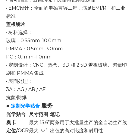
• EMC设计：全面的电磁兼容工程，满足EMI/RFI和工业
标准
盖板镜片
• 材料选择：
玻璃：0.55mm–10.0mm
PMMA：0.5mm–3.0mm
PC：0.1mm–1.0mm
• 定制设计：CNC、热弯、3D 和 2.5D 盖板玻璃、陶瓷印
刷和 PMMA 集成
• 表面处理：
3A：AG / AR / AF
抗菌/防爆
●
服务
定制光学贴合
光学贴合
尺寸范围
笔记
奥卡
最大 15.6”
两条用于大批量生产的全自动生产线
定位/OCR
最大 32”
出色的高对比度和耐用性