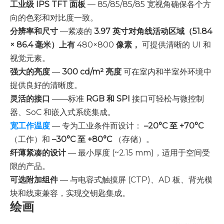
工业级 IPS TFT 面板
— 85/85/85/85 宽视角确保各个方
向的色彩和对比度一致。
分辨率和尺寸
—紧凑的
3.97 英寸对角线活动区域（51.84
× 86.4 毫米）上有
480×800
像素，
可提供清晰的 UI 和
视觉元素。
强大的亮度
—
300 cd/m² 亮度
可在室内和半室外环境中
提供良好的清晰度。
灵活的接口
——标准
RGB 和 SPI
接口可轻松与微控制
器、SoC 和嵌入式系统集成。
宽工作温度
— 专为工业条件而设计：
–20°C 至 +70°C
（工作）和
–30°C 至 +80°C
（存储）。
纤薄紧凑的设计
— 最小厚度 (~2.15 mm)，适用于空间受
限的产品。
可选附加组件
— 与电容式触摸屏 (CTP)、AD 板、背光模
块和线束兼容，实现交钥匙集成。
绘画