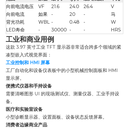
向前电流电压
VF
21.6
24.0
26.4
V
向前电流
如果
-
20
-
马
背光功耗
WBL
-
0.48
-
W
LED寿命
-
30000
-
-
HRS
工业和商业用例
这款 3.97 英寸工业 TFT 显示器非常适合跨多个领域的紧
凑型嵌入式视觉界面：
工业控制和 HMI 屏幕
工厂自动化和设备仪表板中的小型机械控制面板和 HMI
显示屏。
便携式仪器和手持设备
需要清晰图形 UI 的现场测试仪、测量仪器、工业手持设
备。
医疗和实验室设备
小型诊断显示器、设置面板、设备状态反馈屏幕。
消费者边缘商业产品