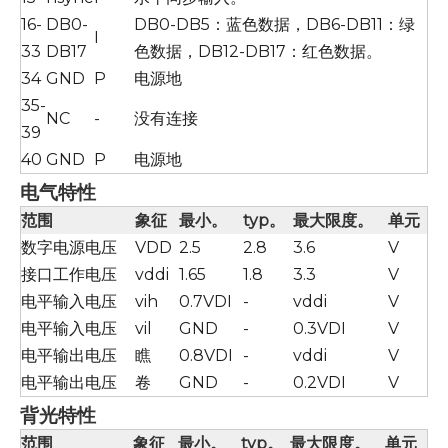
16-
DB0-
DB0-DB5：蓝色数据，DB6-DB11：绿
I
33
DB17
色数据，DB12-DB17：红色数据。
34
GND
P
电源地
35-
NC
-
没有连接
39
40
GND
P
电源地
电气特性
范围
象征
最小。
typ。
最大限度。
单元
数字电源电压
VDD
2.5
2.8
3.6
V
接口工作电压
vddi
1.65
1.8
3.3
V
电平输入电压
vih
0.7VDI
-
vddi
V
电平输入电压
vil
GND
-
0.3VDI
V
电平输出电压
瞧
0.8VDI
-
vddi
V
电平输出电压
卷
GND
-
0.2VDI
V
背光特性
范围
象征
最小。
typ。
最大限度。
单元