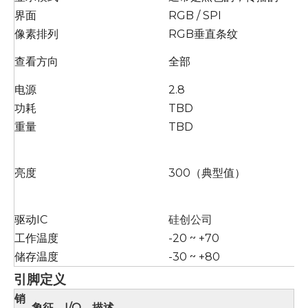
界面
RGB / SPI
像素排列
RGB垂直条纹
查看方向
全部
电源
2.8
功耗
TBD
重量
TBD
亮度
300（典型值）
驱动IC
硅创公司
工作温度
-20 ~ +70
储存温度
-30 ~ +80
引脚定义
销
象征
I/O。
描述