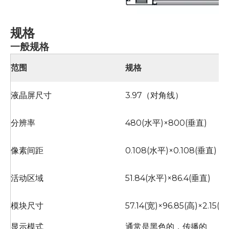
规格
一般规格
范围
规格
液晶屏尺寸
3.97（对角线）
分辨率
480(水平)×800(垂直)
像素间距
0.108(水平)×0.108(垂直)
活动区域
51.84(水平)×86.4(垂直)
模块尺寸
57.14(宽)×96.85(高)×2.15(深
显示模式
通常是黑色的，传播的