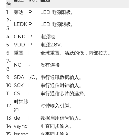
号
1
莱达
P
LED 电源阳极。
2-
LEDK
P
LED 电源阴极。
3
4
GND
P
电源地
5
VDD
P
电源2.8V。
6
重置
I
全球重置。活跃的低，内部拉力。
7-
NC
-
没有连接
8
9
SDA
I/O。
串行通讯数据输入。
10
SCK
I
串行通信时钟输入。
11
CS
I
串行通信芯片的选择。
时钟脉
12
I
时钟输入引脚。
冲
13
de
I
数据启用信号输入。
14
vsync
I
垂直同步输入。
15
hsync
I
水平同步输入。