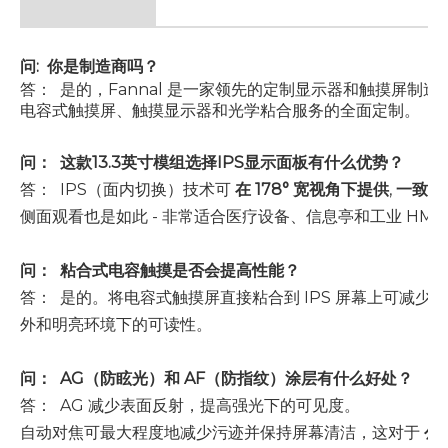
问: 你是制造商吗？
答： 是的，Fannal 是一家领先的定制显示器和触摸屏制
电容式触摸屏、触摸显示器和光学粘合服务的全面定制。
问：
这款13.3英寸模组选择IPS显示面板有什么优势？
答：
IPS（面内切换）技术可
在 178° 宽视角下提供
,
一致的
侧面观看也是如此 - 非常适合医疗设备、信息亭和工业 HMI
问：
粘合式电容触摸是否会提高性能？
答：
是的。将电容式触摸屏直接粘合到 IPS 屏幕上可减
外和明亮环境下的可读性。
问：
AG（防眩光）和 AF（防指纹）涂层有什么好处？
答：
AG 减少表面反射，提高强光下的可见度。
自动对焦可最大程度地减少污迹并保持屏幕清洁，这对于
公