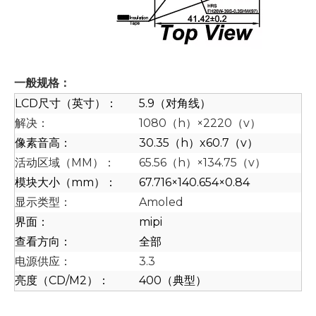
一般规格：
LCD尺寸（英寸）：
5.9（对角线）
解决：
1080（h）×2220（v）
像素音高：
30.35（h）x60.7（v）
活动区域（MM）：
65.56（h）×134.75（v）
模块大小（mm）：
67.716×140.654×0.84
显示类型：
Amoled
界面：
mipi
查看方向：
全部
电源供应：
3.3
亮度（CD/M2）：
400（典型）