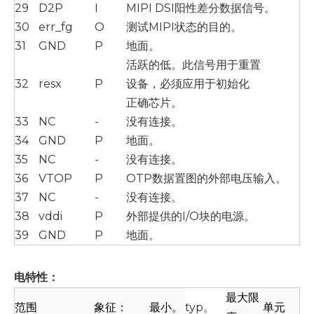
29
D2P
I
MIPI DSI阳性差分数据信号。
30
err_fg
O
测试MIPI状态的目的。
31
GND
P
地面。
活跃的低。此信号用于重置
32
resx
P
设备，必须应用于初始化
正确芯片。
33
NC
-
没有连接。
34
GND
P
地面。
35
NC
-
没有连接。
36
VTOP
P
OTP数据置图的外部电压输入。
37
NC
-
没有连接。
38
vddi
P
外部提供的I/O块的电源。
39
GND
P
地面。
电特性：
最大限
范围
象征：
最小。
typ。
单元