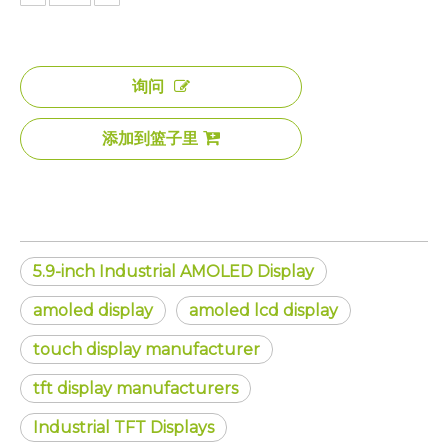
询问
添加到篮子里
5.9-inch Industrial AMOLED Display
amoled display
amoled lcd display
touch display manufacturer
tft display manufacturers
Industrial TFT Displays