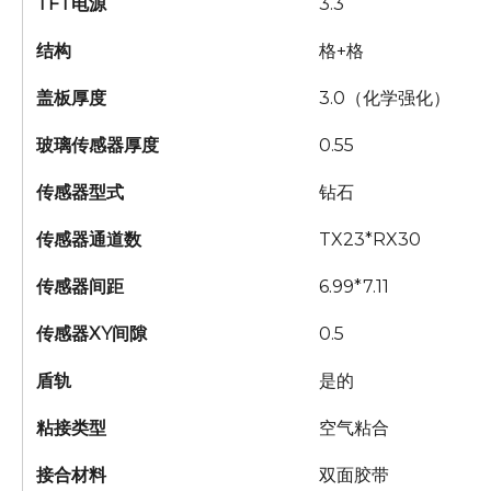
TFT电源
3.3
结构
格+格
盖板厚度
3.0（化学强化）
玻璃传感器厚度
0.55
传感器型式
钻石
传感器通道数
TX23*RX30
传感器间距
6.99*7.11
传感器XY间隙
0.5
盾轨
是的
粘接类型
空气粘合
接合材料
双面胶带