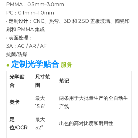
PMMA：0.5mm–3.0mm
PC：0.1m
m–1.0mm
• 定制设计：CNC、热弯、3D 和 2.5D 盖板玻璃、陶瓷印
刷和 PMMA 集成
• 表面处理：
3A：AG / AR / AF
抗菌/防爆
定制光学贴合
●
服务
光学贴
尺寸范
笔记
合
围
最大
两条用于大批量生产的全自动生
奥卡
15.6”
产线
定
最大
出色的高对比度和耐用性
位/OCR
32”