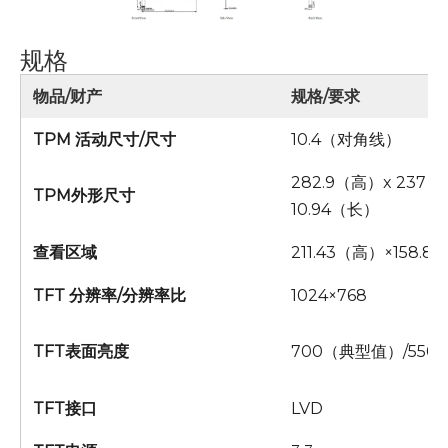
规格
物品/财产
规格/要求
TPM 活动尺寸/尺寸
10.4（对角线）
282.9（高）x 237
TPM外形尺寸
10.94（长）
查看区域
211.43（高）×158.
TFT 分辨率/分辨率比
1024×768
TFT表面亮度
700（典型值）/55
TFT接口
LVD