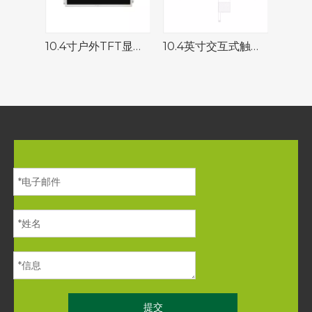
10.4寸户外TFT显示屏 分辨率1024*768 IPS液晶屏
10.4英寸交互式触摸屏，G+G结构，可定制工业控制面板盖板
提交