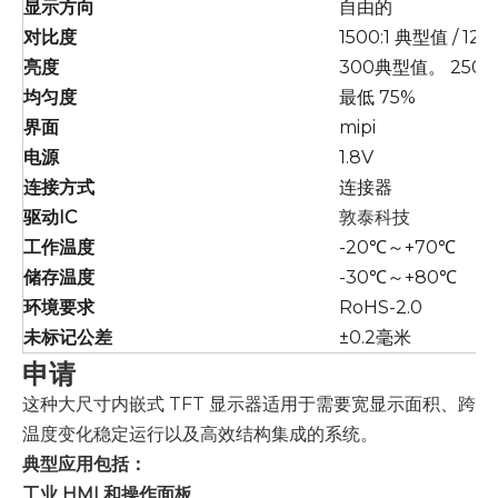
显示方向
自由的
对比度
1500:1 典型值 / 12
亮度
300典型值。 250 
均匀度
最低 75%
界面
mipi
电源
1.8V
连接方式
连接器
驱动IC
敦泰科技
工作温度
-20℃～+70℃
储存温度
-30℃～+80℃
环境要求
RoHS-2.0
未标记公差
±0.2毫米
申请
这种大尺寸内嵌式 TFT 显示器适用于需要宽显示面积、跨
温度变化稳定运行以及高效结构集成的系统。
典型应用包括：
工业 HMI 和操作面板