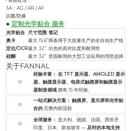
• 表面处理：
3A：AG / AR / AF
抗菌/防爆
●
定制光学贴合
服务
光学贴合
尺寸范围
笔记
奥卡
最大 15.6”
两条用于大批量生产的全自动生产线
定位/OCR
最大 32”
出色的高对比度和耐用性
硅酮
最大 32”
坚固耐用的大型工业应用的理想选择
关于FANNAL
经验丰富：
在 TFT 显示器、AMOLED 显示
器、触摸显示器、电容式触摸屏和触摸显示
器制造领域
拥有 15 年经验。
一站式解决方案：
触摸屏、显示屏和光学贴
合的
完整内部流程
全球服务：
意大利、德国、法国、西班牙、
印度、日本、新加坡等 —
及时的本地支持
.