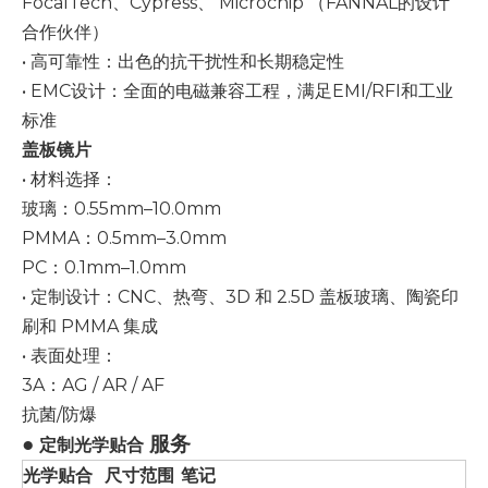
FocalTech、Cypress、
Microchip
（FANNAL的设计
合作伙伴）
• 高可靠性：出色的抗干扰性和长期稳定性
• EMC设计：全面的电磁兼容工程，满足EMI/RFI和工业
标准
盖板镜片
• 材料选择：
玻璃：0.55mm–10.0mm
PMMA：0.5mm–3.0mm
PC：0.1mm–1.0mm
• 定制设计：CNC、热弯、3D 和 2.5D 盖板玻璃、陶瓷印
刷和 PMMA 集成
• 表面处理：
3A：AG / AR / AF
抗菌/防爆
●
服务
定制光学贴合
光学贴合
尺寸范围
笔记