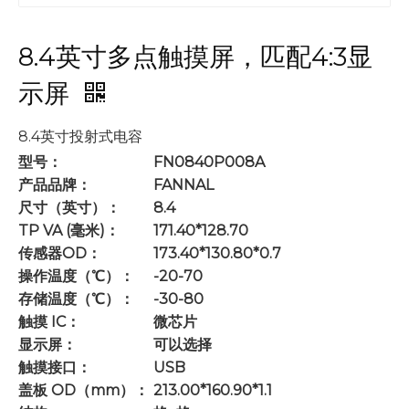
8.4英寸多点触摸屏，匹配4:3显
示屏
8.4英寸投射式电容
型号：
FN0840P008A
产品品牌：
FANNAL
尺寸（英寸）：
8.4
TP VA (毫米)：
171.40*128.70
传感器OD：
173.40*130.80*0.7
操作温度（℃）：
-20-70
存储温度（℃）：
-30-80
触摸 IC：
微芯片
显示屏：
可以选择
触摸接口：
USB
盖板 OD（mm）：
213.00*160.90*1.1