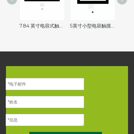
7.84 英寸电容式触摸屏 Microchip IC 多点触控汽车应用
5英寸小型电容触摸屏I⊃2;C接口多点触摸工业触摸屏