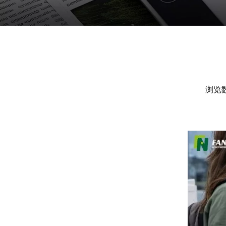
浏览
["facebook","twitter","line","wechat","linkedin","pin