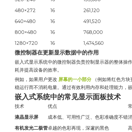
480×272
16
261,120
640×480
16
491,520
800×480
16
768,000
1280×720
16
1,474,560
微控制器在更新显示数据中的作用
嵌入式显示系统中的微控制器负责控制显示器的整体操
耗并提高设备的效率。
例如，如果用户更改
屏幕的一小部分
（例如将红色方块
稳运行而不消耗电量。通过有效利用内存和处理能力，
嵌入式系统中的常见显示面板技术
技术
优点
液晶显示屏
成本低、可用性广泛、色彩准确度不错
有机发光二极管
卓越的色彩再现，深邃的黑色