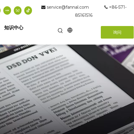
service@fannal.com
+86-571-


85161516
知识中心
询问