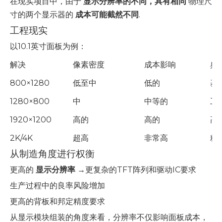
在现实项目中，由于
显示分辨率的不同，具有相同
物理尺
寸的两个显示器的
成本可能截然不同
.
工程现实
以10.1英寸面板为例：
解决
像素密度
成本影响
典
800×1280
低至中
低的
基
1280×800
中
中等的
工
1920×1200
高的
高的
高
2K/4K
超高
非常高
精
从制造角度进行权衡
更高的
显示分辨率
→更复杂的TFT阵列和驱动IC要求
生产过程中的良率风险增加
更高的背板和邦定精度要求
从显示模块组装的角度来看，分辨率不仅影响面板成本，