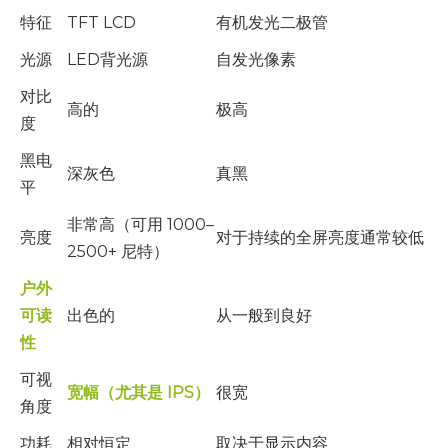
特征
TFT LCD
有机发光二极管
光源
LED背光源
自发光像素
对比
高的
极高
度
黑电
深灰色
真黑
平
非常高（可用 1000–
亮度
对于持续的全屏亮度通常较低
2500+ 尼特）
户外
可读
出色的
从一般到良好
性
可视
宽幅（尤其是 IPS）
很宽
角度
功耗
相对恒定
取决于显示内容