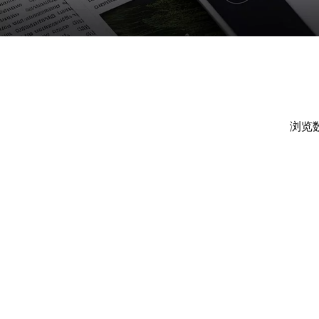
浏览
["facebook","twitter","line","wechat","linkedin","pin