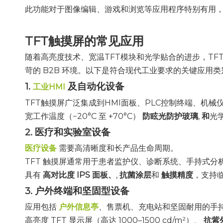
此功能对于图像编辑、游戏和浏览等应用程序特别有用
TFT触摸屏的常见应用
随着高亮度技术、宽温TFT模块和光学贴合的进步，T
苛的 B2B 环境。以下是符合现代工业要求的关键应用类
1.
及自动化设备
工业HMI
TFT触摸屏广泛集成到HMI面板、PLC控制终端、机
宽工作温度（−20°C 至 +70°C）
防眩光防护玻璃
,
和
光
2. 医疗和实验室设备
医疗设备
需要高清晰度和长产品生命周期。
TFT 触摸屏通常用于患者监护仪、诊断系统、手持式分
具有
高对比度 IPS 面板、
,
抗菌涂层
和
触摸精度
，支持
3. 户外终端和坚固型设备
应用包括
户外信息亭
、售票机、充电站和坚固耐用的手
高亮度 TFT 显示屏（高达 1000–1500 cd/m²）、
抗紫