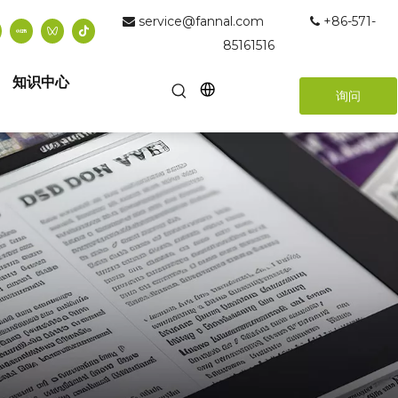
service@fannal.com
+86-571-


85161516
知识中心
询问