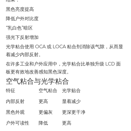
黑色亮度提高
降低户外对比度
“乳白色”暗区
强光下反射增加
光学粘合使用 OCA 或 LOCA 粘合剂消除该气隙，从而显
着减少内部反射。
在许多工业和户外应用中，光学粘合比单独升级 LCD 面
板更有效地改善感知黑色深度。
空气粘合与光学粘合
特征
空气粘合
光学贴合
内部反射
更高
显着减少
黑色外观
更偏灰
更深更干净
户外可读性
降低
更高