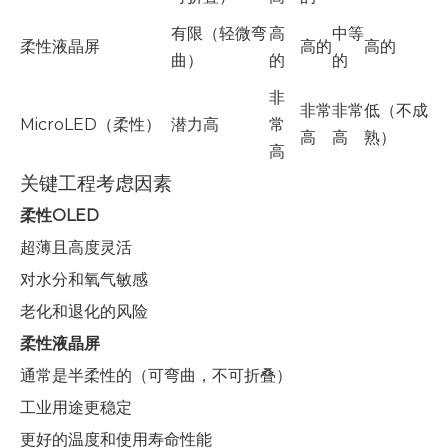
有限（轻微弯
高
中等
柔性液晶屏
高的
高的
曲）
的
的
非
非常
非常
低（不成
MicroLED（柔性）
潜力高
常
高
高
熟）
高
关键工程考虑因素
柔性OLED
超薄且高度灵活
对水分和氧气敏感
老化和退化的风险
柔性液晶屏
通常是半柔性的（可弯曲，不可折叠）
工业用途更稳定
更好的温度和使用寿命性能