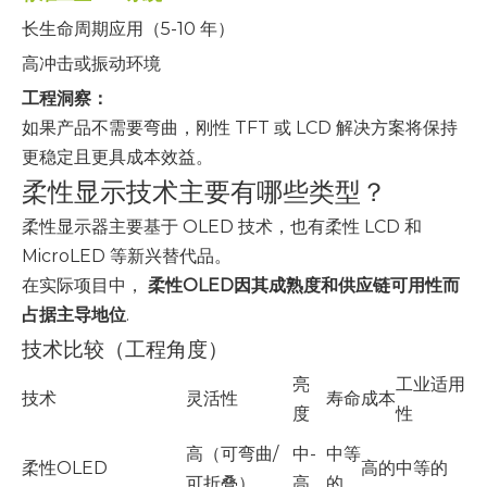
长生命周期应用（5-10 年）
高冲击或振动环境
工程洞察：
如果产品不需要弯曲，刚性 TFT 或 LCD 解决方案将保持
更稳定且更具成本效益。
柔性显示技术主要有哪些类型？
柔性显示器主要基于 OLED 技术，也有柔性 LCD 和
MicroLED 等新兴替代品。
在实际项目中，
柔性OLED因其成熟度和供应链可用性而
占据主导地位
.
技术比较（工程角度）
亮
工业适用
技术
灵活性
寿命
成本
度
性
高（可弯曲/
中-
中等
柔性OLED
高的
中等的
可折叠）
高
的